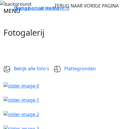
TERUG NAAR VORIGE PAGINA
Breng bod uit via
Deel op social media
Move.nl
MENU
Fotogalerij
Bekijk alle foto's
Plattegronden