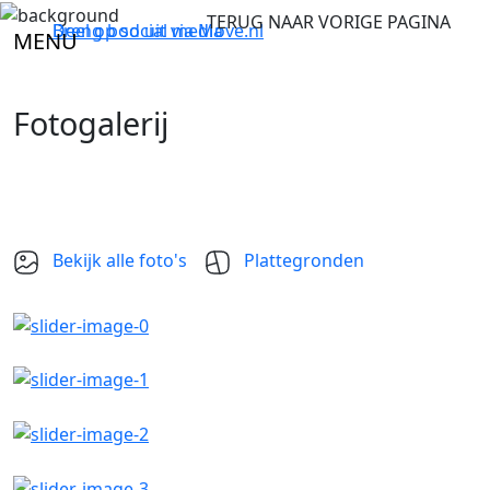
TERUG NAAR VORIGE PAGINA
Breng bod uit via
Deel op social media
Move.nl
MENU
Fotogalerij
Bekijk alle foto's
Plattegronden